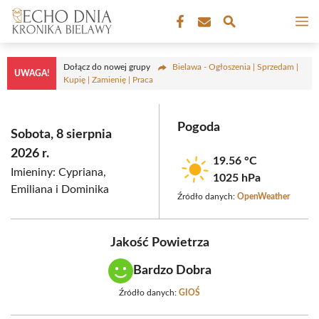
Przejdź
M
do
treści
Dołącz do nowej grupy
Bielawa - Ogłoszenia | Sprzedam |
UWAGA!
Kupię | Zamienię | Praca
Pogoda
Sobota, 8 sierpnia
2026 r.
19.56 °C
Imieniny: Cypriana,
1025 hPa
Emiliana i Dominika
Źródło danych:
OpenWeather
Jakość Powietrza
Bardzo Dobra
Źródło danych:
GIOŚ