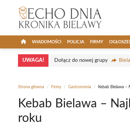
Przejdź
do
treści
WIADOMOŚCI
POLICJA
FIRMY
OGŁOSZE
UWAGA!
Dołącz do nowej grupy
Biel
Strona główna
/
Firmy
/
Gastronomia
/
Kebab Bielawa – 
Kebab Bielawa – Naj
roku