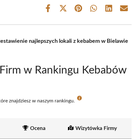
Share
Share
Share
Share
Share
Share
on
on
on
on
on
on
Facebook
X
Pinterest
WhatsApp
LinkedIn
Email
(Twitter)
stawienie najlepszych lokali z kebabem w Bielawie
 Firm w Rankingu Kebabów
które znajdziesz w naszym rankingu.
Ocena
Wizytówka Firmy