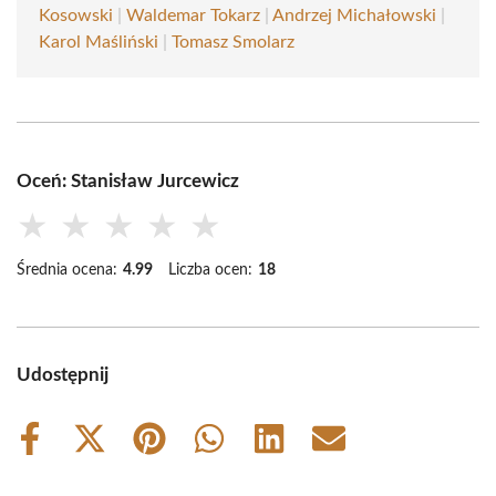
Kosowski
|
Waldemar Tokarz
|
Andrzej Michałowski
|
Karol Maśliński
|
Tomasz Smolarz
Oceń: Stanisław Jurcewicz
★
★
★
★
★
Średnia ocena:
4.99
Liczba ocen:
18
Udostępnij
Share
Share
Share
Share
Share
Share
on
on
on
on
on
on
Facebook
X
Pinterest
WhatsApp
LinkedIn
Email