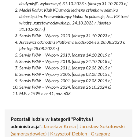
do dymisji”. wyborcza.pl, 31.10.2023 r. [dostęp 31.10.2023 r.]
Maciej Rajfur: Klub KO stracił jednego członka w sejmiku
dolnośląskim. Przewodniczący klubu: To pokazuje, że... PiS traci
władzę. gazetawroclawska.pl, 24.10.2023 r. [dostęp
31.10.2023 r.]
Serwis PKW – Wybory 2023. [dostęp 31.10.2023 r.]
Jurcewicz odchodzi z Platformy. klodzko24.eu, 28.08.2023 r.
[dostęp 28.08.2023 r.]
Serwis PKW – Wybory 2019. [dostęp 14.10.2019 r.]
Serwis PKW – Wybory 2018. [dostęp 24.10.2018 r.]
Serwis PKW – Wybory 2011. [dostęp 02.08.2015 r.]
Serwis PKW – Wybory 2005. [dostęp 02.08.2015 r.]
Serwis PKW – Wybory 2001. [dostęp 02.08.2015 r.]
Serwis PKW – Wybory 2024. [dostęp 26.10.2024 r.]
M.P. z 1999 r. nr 41, poz. 638.
Pozostali ludzie w kategorii "Polityka i
administracja":
Jarosław Kresa
|
Jarosław Sokołowski
(samorządowiec)
|
Krzysztof Debich
|
Grzegorz