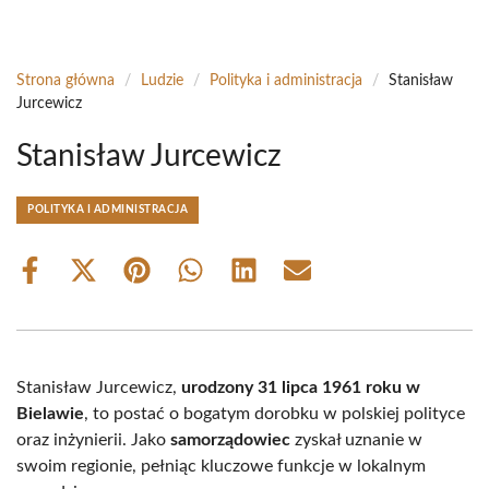
Strona główna
/
Ludzie
/
Polityka i administracja
/
Stanisław
Jurcewicz
Stanisław Jurcewicz
POLITYKA I ADMINISTRACJA
Share
Share
Share
Share
Share
Share
on
on
on
on
on
on
Facebook
X
Pinterest
WhatsApp
LinkedIn
Email
(Twitter)
Stanisław Jurcewicz,
urodzony 31 lipca 1961 roku w
Bielawie
, to postać o bogatym dorobku w polskiej polityce
oraz inżynierii. Jako
samorządowiec
zyskał uznanie w
swoim regionie, pełniąc kluczowe funkcje w lokalnym