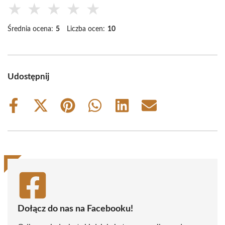
★
★
★
★
★
Średnia ocena:
5
Liczba ocen:
10
Udostępnij
Share
Share
Share
Share
Share
Share
on
on
on
on
on
on
Facebook
X
Pinterest
WhatsApp
LinkedIn
Email
(Twitter)
Dołącz do nas na Facebooku!