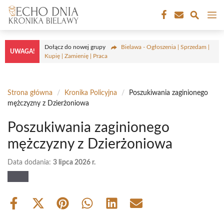
Przejdź
M
do
treści
Dołącz do nowej grupy
Bielawa - Ogłoszenia | Sprzedam |
UWAGA!
Kupię | Zamienię | Praca
Strona główna
/
Kronika Policyjna
/
Poszukiwania zaginionego
mężczyzny z Dzierżoniowa
Poszukiwania zaginionego
mężczyzny z Dzierżoniowa
Data dodania:
3 lipca 2026 r.
Share
Share
Share
Share
Share
Share
on
on
on
on
on
on
Facebook
X
Pinterest
WhatsApp
LinkedIn
Email