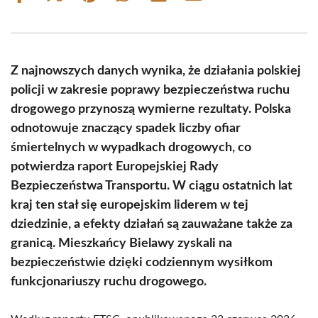
on
on
on
on
on
on
Facebook
X
Pinterest
WhatsApp
LinkedIn
Email
(Twitter)
Z najnowszych danych wynika, że działania polskiej
policji w zakresie poprawy bezpieczeństwa ruchu
drogowego przynoszą wymierne rezultaty. Polska
odnotowuje znaczący spadek liczby ofiar
śmiertelnych w wypadkach drogowych, co
potwierdza raport Europejskiej Rady
Bezpieczeństwa Transportu. W ciągu ostatnich lat
kraj ten stał się europejskim liderem w tej
dziedzinie, a efekty działań są zauważane także za
granicą. Mieszkańcy Bielawy zyskali na
bezpieczeństwie dzięki codziennym wysiłkom
funkcjonariuszy ruchu drogowego.