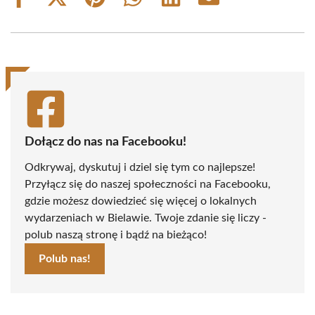
Share
Share
Share
Share
Share
Share
on
on
on
on
on
on
Facebook
X
Pinterest
WhatsApp
LinkedIn
Email
(Twitter)
Dołącz do nas na Facebooku!
Odkrywaj, dyskutuj i dziel się tym co najlepsze!
Przyłącz się do naszej społeczności na Facebooku,
gdzie możesz dowiedzieć się więcej o lokalnych
wydarzeniach w Bielawie. Twoje zdanie się liczy -
polub naszą stronę i bądź na bieżąco!
Polub nas!