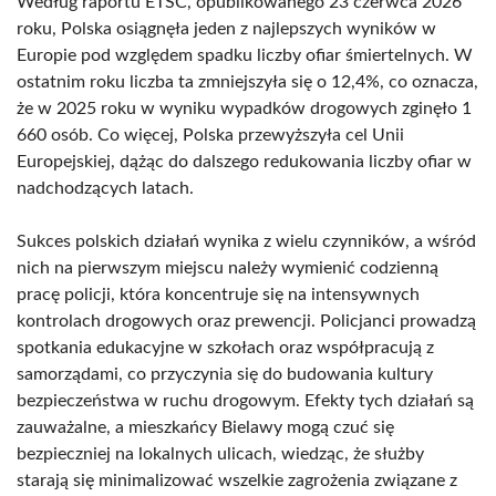
Według raportu ETSC, opublikowanego 23 czerwca 2026
roku, Polska osiągnęła jeden z najlepszych wyników w
Europie pod względem spadku liczby ofiar śmiertelnych. W
ostatnim roku liczba ta zmniejszyła się o 12,4%, co oznacza,
że w 2025 roku w wyniku wypadków drogowych zginęło 1
660 osób. Co więcej, Polska przewyższyła cel Unii
Europejskiej, dążąc do dalszego redukowania liczby ofiar w
nadchodzących latach.
Sukces polskich działań wynika z wielu czynników, a wśród
nich na pierwszym miejscu należy wymienić codzienną
pracę policji, która koncentruje się na intensywnych
kontrolach drogowych oraz prewencji. Policjanci prowadzą
spotkania edukacyjne w szkołach oraz współpracują z
samorządami, co przyczynia się do budowania kultury
bezpieczeństwa w ruchu drogowym. Efekty tych działań są
zauważalne, a mieszkańcy Bielawy mogą czuć się
bezpieczniej na lokalnych ulicach, wiedząc, że służby
starają się minimalizować wszelkie zagrożenia związane z