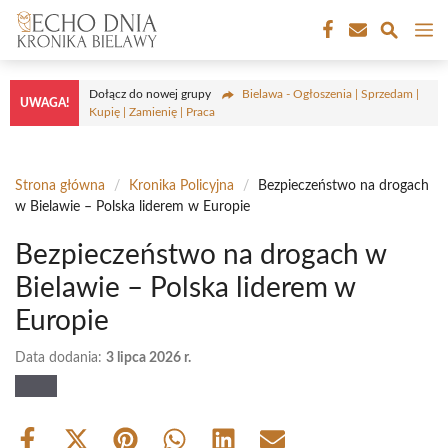
Przejdź
M
do
treści
Dołącz do nowej grupy
Bielawa - Ogłoszenia | Sprzedam |
UWAGA!
Kupię | Zamienię | Praca
Strona główna
/
Kronika Policyjna
/
Bezpieczeństwo na drogach
w Bielawie – Polska liderem w Europie
Bezpieczeństwo na drogach w
Bielawie – Polska liderem w
Europie
Data dodania:
3 lipca 2026 r.
Share
Share
Share
Share
Share
Share