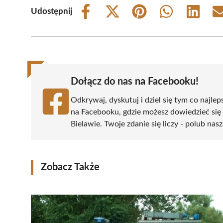
Udostępnij
Share
Share
Share
Share
Share
on
on
on
on
on
Facebook
X
Pinterest
WhatsApp
LinkedIn
(Twitter)
Dołącz do nas na Facebooku!
Odkrywaj, dyskutuj i dziel się tym co najlep
na Facebooku, gdzie możesz dowiedzieć się
Bielawie. Twoje zdanie się liczy - polub nasz
Zobacz Także