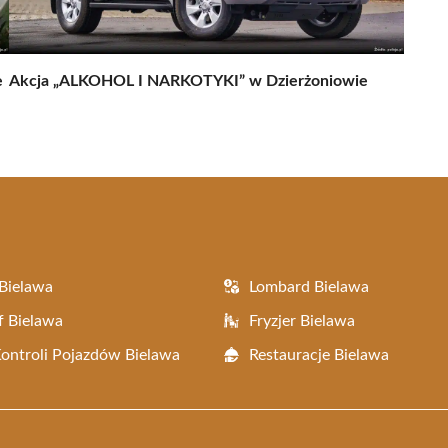
e
Akcja „ALKOHOL I NARKOTYKI” w Dzierżoniowie
Bielawa
Lombard Bielawa
f Bielawa
Fryzjer Bielawa
Kontroli Pojazdów Bielawa
Restauracje Bielawa