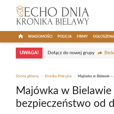
Przejdź
do
treści
WIADOMOŚCI
POLICJA
FIRMY
OGŁOSZENI
UWAGA!
Dołącz do nowej grupy
Biel
Strona główna
/
Kronika Policyjna
/
Majówka w Bielawie – a
Majówka w Bielawie 
bezpieczeństwo od dz