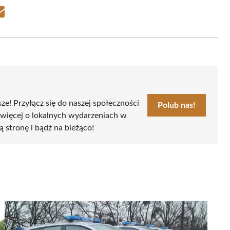
Share
on
Email
sze! Przyłącz się do naszej społeczności
Polub nas!
 więcej o lokalnych wydarzeniach w
ą stronę i bądź na bieżąco!