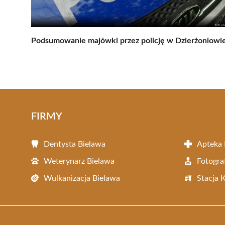
Podsumowanie majówki przez policję w Dzierżoniowi
FIRMY
Dentysta Bielawa
Apteka 
Weterynarz Bielawa
Fotogra
Wulkanizacja Bielawa
Stacja 