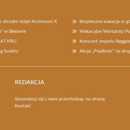
w zbrodni dzięki Archiwom X
Bezpieczne wakacje w gó
” w Bielawie
Wakacyjne Warsztaty Psz
 RAT KRU
Konscert zespołu Reggae
ng Sudety
Akcja „Prędkość” na dro
REDAKCJA
Skontaktuj się z nami przechodząc na stronę
Kontakt