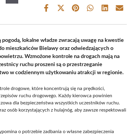
Share
Share
Share
Share
Share
Share
on
on
on
on
on
on
Facebook
X
Pinterest
WhatsApp
LinkedIn
Email
(Twitter)
 pogodą, lokalne władze zwracają uwagę na kwestie
e do mieszkańców Bielawy oraz odwiedzających o
powietrzu. Wzmożone kontrole na drogach mają na
estnicy ruchu proszeni są o przestrzeganie
two w codziennym użytkowaniu atrakcji w regionie.
role drogowe, które koncentrują się na prędkości,
przepisów ruchu drogowego. Każdy kierowca powinien
uczowa dla bezpieczeństwa wszystkich uczestników ruchu.
raz osób korzystających z hulajnóg, aby zawsze respektowali
zypomina o potrzebie zadbania o własne zabezpieczenia