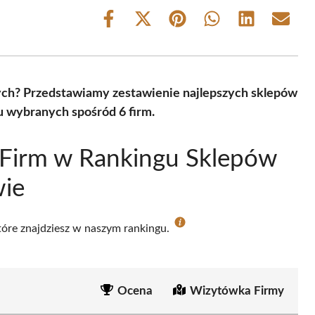
Share
Share
Share
Share
Share
Share
on
on
on
on
on
on
Facebook
X
Pinterest
WhatsApp
LinkedIn
Email
(Twitter)
ych? Przedstawiamy zestawienie najlepszych sklepów
 wybranych spośród 6 firm.
 Firm w Rankingu Sklepów
ie
które znajdziesz w naszym rankingu.
Ocena
Wizytówka Firmy