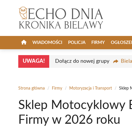
Przejdź
do
treści
WIADOMOŚCI
POLICJA
FIRMY
OGŁOSZE
UWAGA!
Dołącz do nowej grupy
Biel
Strona główna
/
Firmy
/
Motoryzacja i Transport
/
Sklep 
Sklep Motocyklowy B
Firmy w 2026 roku