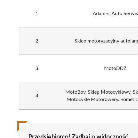
1
Adam-s. Auto Serwis
2
Sklep motoryzacyjny autolan
3
MotoDDZ
MotoBoy. Sklep Motocyklowy. S
4
Motocykle Motorowery. Romet J
Przedsiębiorco! Zadbaj o widoczność