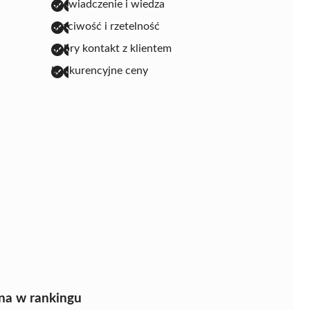
doświadczenie i wiedza
uczciwość i rzetelność
dobry kontakt z klientem
konkurencyjne ceny
na w rankingu