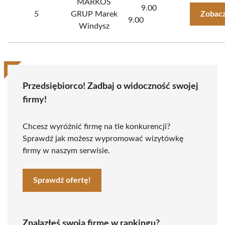
MARKOS
9.00
5
GRUP Marek
Zobacz
9.00
Windysz
Przedsiębiorco! Zadbaj o widoczność swojej
firmy!
Chcesz wyróżnić firmę na tle konkurencji?
Sprawdź jak możesz wypromować wizytówkę
firmy w naszym serwisie.
Sprawdź ofertę!
Znalazłeś swoją firmę w rankingu?