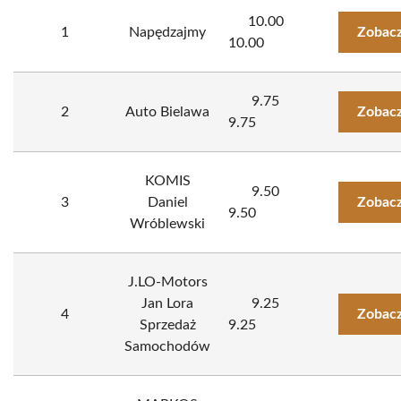
10.00
1
Napędzajmy
Zobacz
10.00
9.75
2
Auto Bielawa
Zobacz
9.75
KOMIS
9.50
3
Daniel
Zobacz
9.50
Wróblewski
J.LO-Motors
Jan Lora
9.25
4
Zobacz
Sprzedaż
9.25
Samochodów