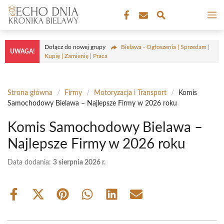
Przejdź
M
do
treści
Dołącz do nowej grupy
Bielawa - Ogłoszenia | Sprzedam |
UWAGA!
Kupię | Zamienię | Praca
Strona główna
/
Firmy
/
Motoryzacja i Transport
/
Komis
Samochodowy Bielawa – Najlepsze Firmy w 2026 roku
Komis Samochodowy Bielawa –
Najlepsze Firmy w 2026 roku
Data dodania:
3 sierpnia 2026 r.
Share
Share
Share
Share
Share
Share
on
on
on
on
on
on
Facebook
X
Pinterest
WhatsApp
LinkedIn
Email
(Twitter)