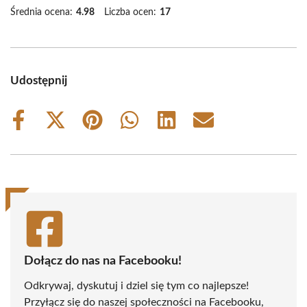
Średnia ocena:
4.98
Liczba ocen:
17
Udostępnij
Share
Share
Share
Share
Share
Share
on
on
on
on
on
on
Facebook
X
Pinterest
WhatsApp
LinkedIn
Email
(Twitter)
Dołącz do nas na Facebooku!
Odkrywaj, dyskutuj i dziel się tym co najlepsze!
Przyłącz się do naszej społeczności na Facebooku,