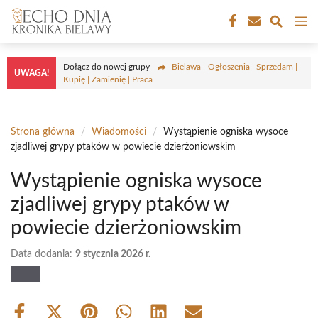
Przejdź
M
do
treści
Dołącz do nowej grupy
Bielawa - Ogłoszenia | Sprzedam |
UWAGA!
Kupię | Zamienię | Praca
Strona główna
/
Wiadomości
/
Wystąpienie ogniska wysoce
zjadliwej grypy ptaków w powiecie dzierżoniowskim
Wystąpienie ogniska wysoce
zjadliwej grypy ptaków w
powiecie dzierżoniowskim
Data dodania:
9 stycznia 2026 r.
Share
Share
Share
Share
Share
Share