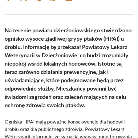
on
on
on
on
on
on
Facebook
X
Pinterest
WhatsApp
LinkedIn
Email
(Twitter)
Na terenie powiatu dzierżoniowskiego stwierdzono
ognisko wysoce zjadliwej grypy ptaków (HPAI) u
drobiu. Informację tę przekazał Powiatowy Lekarz
Weterynarii w Dzierżoniowie, co budzi zrozumiały
niepokój wśród lokalnych hodowców. Istotne są
teraz zarówno działania prewencyjne, jak i
uświadamiające, które podejmowane będą przez
odpowiednie służby. Mieszkańcy powinni być
świadomi zagrożeń oraz zaleceń mających na celu
ochronę zdrowia swoich ptaków.
Ogniska HPAI mają poważne konsekwencje dla hodowli
drobiu oraz dla publicznego zdrowia. Powiatowy Lekarz
Weterynarii informuje, że sytuacja wymaga monitorowania