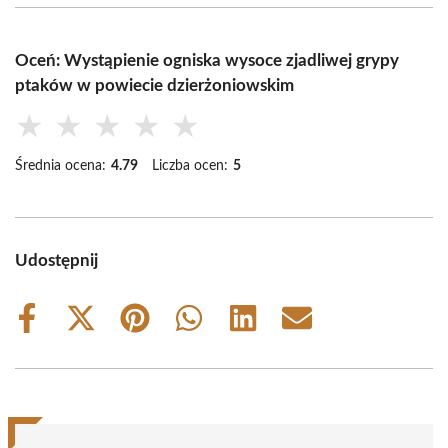
Oceń: Wystąpienie ogniska wysoce zjadliwej grypy
ptaków w powiecie dzierżoniowskim
★
★
★
★
★
Średnia ocena:
4.79
Liczba ocen:
5
Udostępnij
Share
Share
Share
Share
Share
Share
on
on
on
on
on
on
Facebook
X
Pinterest
WhatsApp
LinkedIn
Email
(Twitter)