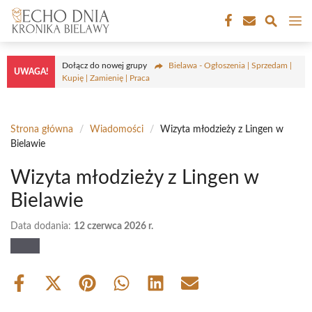
Przejdź
M
do
treści
Dołącz do nowej grupy
Bielawa - Ogłoszenia | Sprzedam |
UWAGA!
Kupię | Zamienię | Praca
Strona główna
/
Wiadomości
/
Wizyta młodzieży z Lingen w
Bielawie
Wizyta młodzieży z Lingen w
Bielawie
Data dodania:
12 czerwca 2026 r.
Share
Share
Share
Share
Share
Share
on
on
on
on
on
on
Facebook
X
Pinterest
WhatsApp
LinkedIn
Email