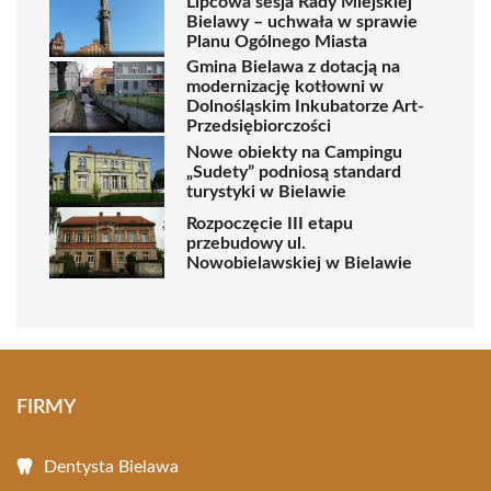
Lipcowa sesja Rady Miejskiej
Bielawy – uchwała w sprawie
Planu Ogólnego Miasta
Gmina Bielawa z dotacją na
modernizację kotłowni w
Dolnośląskim Inkubatorze Art-
Przedsiębiorczości
Nowe obiekty na Campingu
„Sudety” podniosą standard
turystyki w Bielawie
Rozpoczęcie III etapu
przebudowy ul.
Nowobielawskiej w Bielawie
FIRMY
Dentysta Bielawa