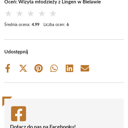
Oceń: Wizyta młodzieży z Lingen w Bielawie
★
★
★
★
★
Średnia ocena:
4.99
Liczba ocen:
6
Udostępnij
Share
Share
Share
Share
Share
Share
on
on
on
on
on
on
Facebook
X
Pinterest
WhatsApp
LinkedIn
Email
(Twitter)
Dołącz do nas na Facebooku!