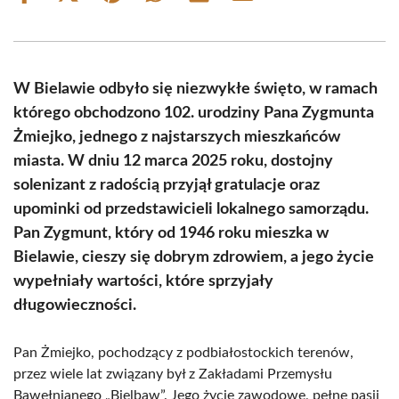
on
on
on
on
on
on
Facebook
X
Pinterest
WhatsApp
LinkedIn
Email
(Twitter)
W Bielawie odbyło się niezwykłe święto, w ramach
którego obchodzono 102. urodziny Pana Zygmunta
Żmiejko, jednego z najstarszych mieszkańców
miasta. W dniu 12 marca 2025 roku, dostojny
solenizant z radością przyjął gratulacje oraz
upominki od przedstawicieli lokalnego samorządu.
Pan Zygmunt, który od 1946 roku mieszka w
Bielawie, cieszy się dobrym zdrowiem, a jego życie
wypełniały wartości, które sprzyjały
długowieczności.
Pan Żmiejko, pochodzący z podbiałostockich terenów,
przez wiele lat związany był z Zakładami Przemysłu
Bawełnianego „Bielbaw”. Jego życie zawodowe, pełne pasji