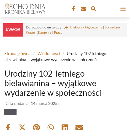
Przejdź
M
do
treści
Dołącz do nowej grupy
Bielawa - Ogłoszenia | Sprzedam |
UWAGA!
Kupię | Zamienię | Praca
Strona główna
/
Wiadomości
/
Urodziny 102-letniego
bielawianina – wyjątkowe wydarzenie w społeczności
Urodziny 102-letniego
bielawianina – wyjątkowe
wydarzenie w społeczności
Data dodania:
14 marca 2025 r.
Share
Share
Share
Share
Share
Share