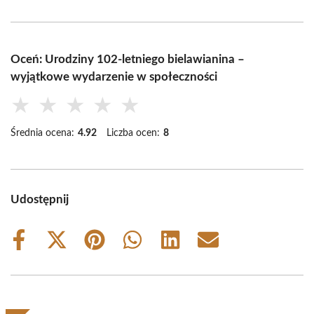
Oceń: Urodziny 102-letniego bielawianina –
wyjątkowe wydarzenie w społeczności
★
★
★
★
★
Średnia ocena:
4.92
Liczba ocen:
8
Udostępnij
Share
Share
Share
Share
Share
Share
on
on
on
on
on
on
Facebook
X
Pinterest
WhatsApp
LinkedIn
Email
(Twitter)