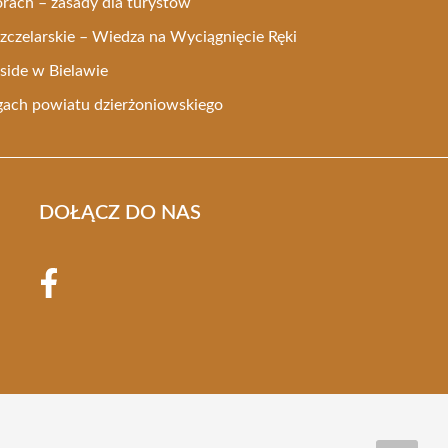
rach – zasady dla turystów
czelarskie – Wiedza na Wyciągnięcie Ręki
side w Bielawie
gach powiatu dzierżoniowskiego
DOŁĄCZ DO NAS