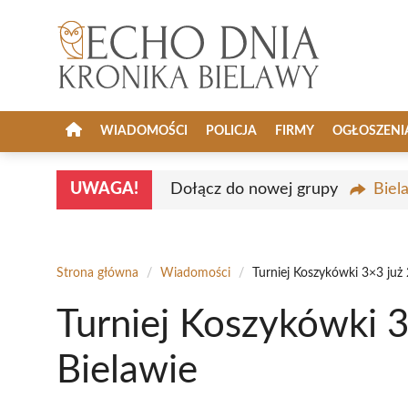
Przejdź
do
treści
WIADOMOŚCI
POLICJA
FIRMY
OGŁOSZENI
UWAGA!
Dołącz do nowej grupy
Biel
Strona główna
/
Wiadomości
/
Turniej Koszykówki 3×3 już
Turniej Koszykówki 
Bielawie