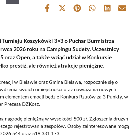
Share
Share
Share
Share
Share
Share
on
on
on
on
on
on
Facebook
X
Pinterest
WhatsApp
LinkedIn
Email
(Twitter)
i Turnieju Koszykówki 3×3 o Puchar Burmistrza
erwca 2026 roku na Campingu Sudety. Uczestnicy
5 oraz Open, a także wziąć udział w Konkursie
ko prestiż, ale również atrakcje pieniężne.
kreacji w Bielawie oraz Gmina Bielawa, rozpocznie się o
awdzenia swoich umiejętności oraz nawiązania nowych
m elementem emocji będzie Konkurs Rzutów za 3 Punkty, w
ar Prezesa DZKosz.
ną nagrodę pieniężną w wysokości 500 zł. Zgłoszenia drużyn
zybszego rejestrowania zespołów. Osoby zainteresowane mogą
0 026 544 oraz 519 331 173.