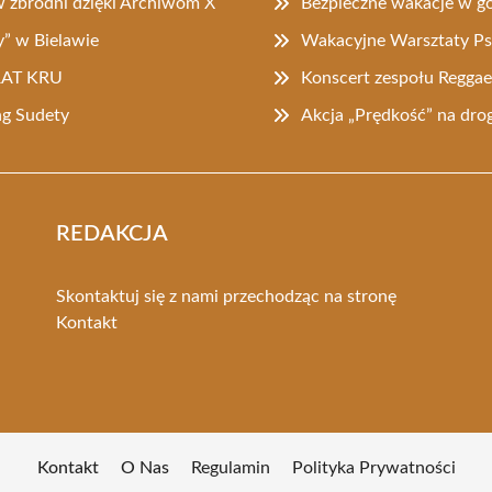
w zbrodni dzięki Archiwom X
Bezpieczne wakacje w gó
” w Bielawie
Wakacyjne Warsztaty Psz
 RAT KRU
Konscert zespołu Reggae
ng Sudety
Akcja „Prędkość” na dro
REDAKCJA
Skontaktuj się z nami przechodząc na stronę
Kontakt
Kontakt
O Nas
Regulamin
Polityka Prywatności