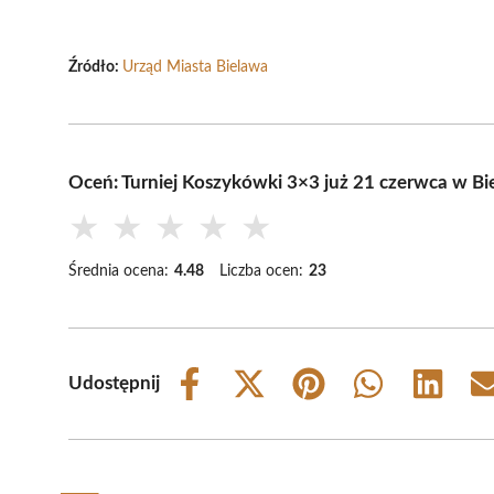
Źródło:
Urząd Miasta Bielawa
Oceń: Turniej Koszykówki 3×3 już 21 czerwca w Bi
★
★
★
★
★
Średnia ocena:
4.48
Liczba ocen:
23
Udostępnij
Share
Share
Share
Share
Share
on
on
on
on
on
Facebook
X
Pinterest
WhatsApp
LinkedIn
(Twitter)