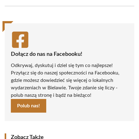
Facebook
X
Pinterest
WhatsApp
LinkedIn
Email
(Twitter)
Dołącz do nas na Facebooku!
Odkrywaj, dyskutuj i dziel się tym co najlepsze!
Przyłącz się do naszej społeczności na Facebooku,
gdzie możesz dowiedzieć się więcej o lokalnych
wydarzeniach w Bielawie. Twoje zdanie się liczy -
polub naszą stronę i bądź na bieżąco!
Polub nas!
Zobacz Także