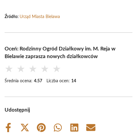
Źródło:
Urząd Miasta Bielawa
Oceń: Rodzinny Ogród Działkowy im. M. Reja w
Bielawie zaprasza nowych działkowców
★
★
★
★
★
Średnia ocena:
4.57
Liczba ocen:
14
Udostępnij
Share
Share
Share
Share
Share
Share
on
on
on
on
on
on