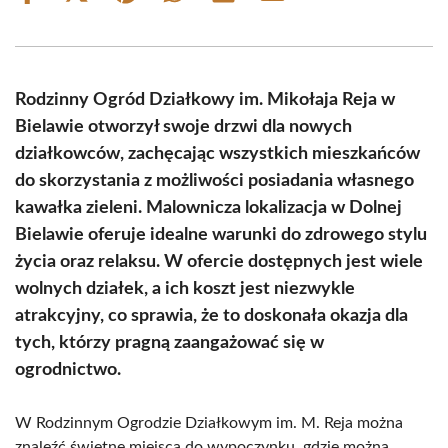
on
on
on
on
on
on
Facebook
X
Pinterest
WhatsApp
LinkedIn
Email
(Twitter)
Rodzinny Ogród Działkowy im. Mikołaja Reja w
Bielawie otworzył swoje drzwi dla nowych
działkowców, zachęcając wszystkich mieszkańców
do skorzystania z możliwości posiadania własnego
kawałka zieleni. Malownicza lokalizacja w Dolnej
Bielawie oferuje idealne warunki do zdrowego stylu
życia oraz relaksu. W ofercie dostępnych jest wiele
wolnych działek, a ich koszt jest niezwykle
atrakcyjny, co sprawia, że to doskonała okazja dla
tych, którzy pragną zaangażować się w
ogrodnictwo.
W Rodzinnym Ogrodzie Działkowym im. M. Reja można
znaleźć świetne miejsca do wypoczynku, gdzie można