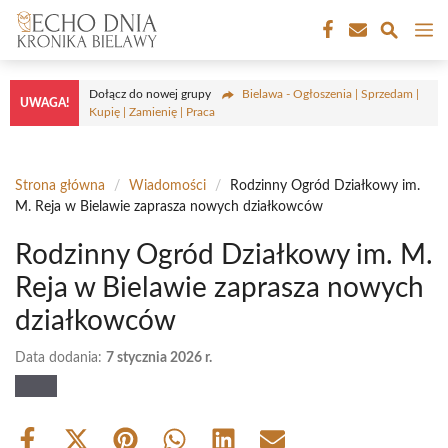
Przejdź
M
do
treści
Dołącz do nowej grupy
Bielawa - Ogłoszenia | Sprzedam |
UWAGA!
Kupię | Zamienię | Praca
Strona główna
/
Wiadomości
/
Rodzinny Ogród Działkowy im.
M. Reja w Bielawie zaprasza nowych działkowców
Rodzinny Ogród Działkowy im. M.
Reja w Bielawie zaprasza nowych
działkowców
Data dodania:
7 stycznia 2026 r.
Share
Share
Share
Share
Share
Share