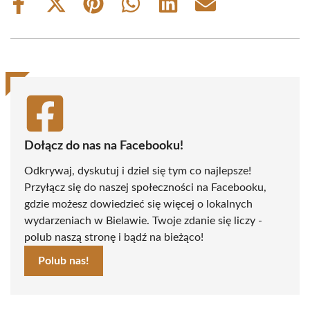
Share
Share
Share
Share
Share
Share
on
on
on
on
on
on
Facebook
X
Pinterest
WhatsApp
LinkedIn
Email
(Twitter)
Dołącz do nas na Facebooku!
Odkrywaj, dyskutuj i dziel się tym co najlepsze!
Przyłącz się do naszej społeczności na Facebooku,
gdzie możesz dowiedzieć się więcej o lokalnych
wydarzeniach w Bielawie. Twoje zdanie się liczy -
polub naszą stronę i bądź na bieżąco!
Polub nas!