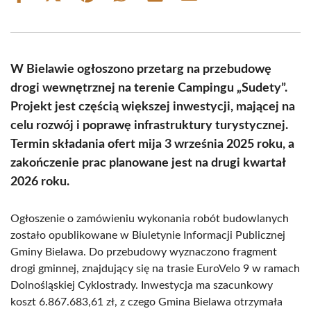
on
on
on
on
on
on
Facebook
X
Pinterest
WhatsApp
LinkedIn
Email
(Twitter)
W Bielawie ogłoszono przetarg na przebudowę
drogi wewnętrznej na terenie Campingu „Sudety”.
Projekt jest częścią większej inwestycji, mającej na
celu rozwój i poprawę infrastruktury turystycznej.
Termin składania ofert mija 3 września 2025 roku, a
zakończenie prac planowane jest na drugi kwartał
2026 roku.
Ogłoszenie o zamówieniu wykonania robót budowlanych
zostało opublikowane w Biuletynie Informacji Publicznej
Gminy Bielawa. Do przebudowy wyznaczono fragment
drogi gminnej, znajdujący się na trasie EuroVelo 9 w ramach
Dolnośląskiej Cyklostrady. Inwestycja ma szacunkowy
koszt 6.867.683,61 zł, z czego Gmina Bielawa otrzymała