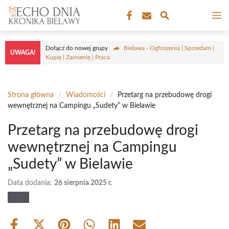
Przejdź
M
do
treści
Dołącz do nowej grupy
Bielawa - Ogłoszenia | Sprzedam |
UWAGA!
Kupię | Zamienię | Praca
Strona główna
/
Wiadomości
/
Przetarg na przebudowę drogi
wewnętrznej na Campingu „Sudety” w Bielawie
Przetarg na przebudowę drogi
wewnętrznej na Campingu
„Sudety” w Bielawie
Data dodania:
26 sierpnia 2025 r.
Share
Share
Share
Share
Share
Share