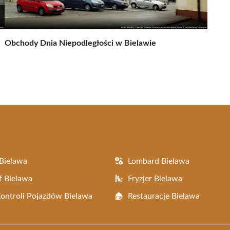
Obchody Dnia Niepodległości w Bielawie
Bielawa
Lombard Bielawa
f Bielawa
Fryzjer Bielawa
Kontroli Pojazdów Bielawa
Restauracje Bielawa