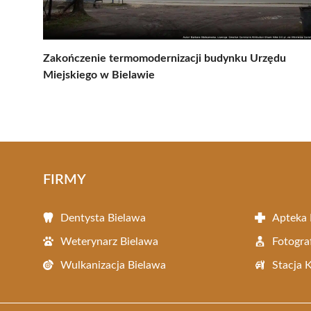
Zakończenie termomodernizacji budynku Urzędu
Miejskiego w Bielawie
FIRMY
Dentysta Bielawa
Apteka 
Weterynarz Bielawa
Fotogra
Wulkanizacja Bielawa
Stacja 