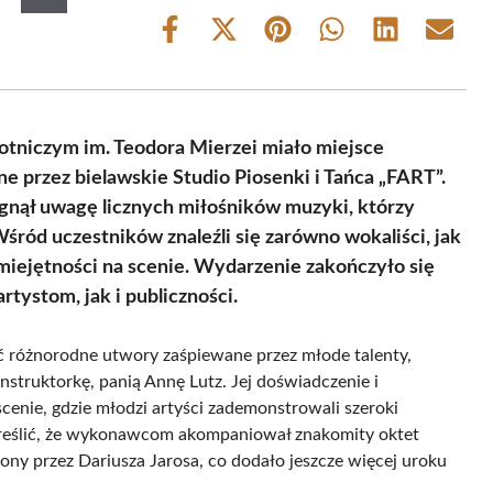
Share
Share
Share
Share
Share
Share
on
on
on
on
on
on
Facebook
X
Pinterest
WhatsApp
LinkedIn
Email
(Twitter)
otniczym im. Teodora Mierzei miało miejsce
 przez bielawskie Studio Piosenki i Tańca „FART”.
nął uwagę licznych miłośników muzyki, którzy
śród uczestników znaleźli się zarówno wokaliści, jak
 umiejętności na scenie. Wydarzenie zakończyło się
tystom, jak i publiczności.
ć różnorodne utwory zaśpiewane przez młode talenty,
nstruktorkę, panią Annę Lutz. Jej doświadczenie i
enie, gdzie młodzi artyści zademonstrowali szeroki
reślić, że wykonawcom akompaniował znakomity oktet
y przez Dariusza Jarosa, co dodało jeszcze więcej uroku