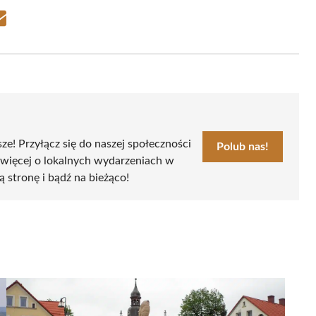
Share
on
Email
sze! Przyłącz się do naszej społeczności
Polub nas!
 więcej o lokalnych wydarzeniach w
ą stronę i bądź na bieżąco!