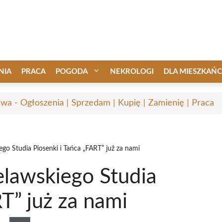
NIA
PRACA
POGODA
NEKROLOGI
DLA MIESZKAŃ
awa - Ogłoszenia | Sprzedam | Kupię | Zamienię | Praca
go Studia Piosenki i Tańca „FART” już za nami
lawskiego Studia
T” już za nami