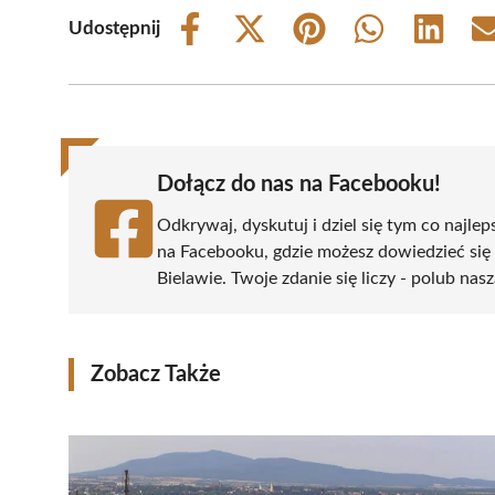
Udostępnij
Share
Share
Share
Share
Share
on
on
on
on
on
Facebook
X
Pinterest
WhatsApp
LinkedIn
(Twitter)
Dołącz do nas na Facebooku!
Odkrywaj, dyskutuj i dziel się tym co najlep
na Facebooku, gdzie możesz dowiedzieć się
Bielawie. Twoje zdanie się liczy - polub nasz
Zobacz Także