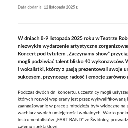
Data dodania:
12 listopada 2025 r.
W dniach 8-9 listopada 2025 roku w Teatrze Rob
niezwykłe wydarzenie artystyczne zorganizowane
Koncert pod tytułem „Zaczynamy show” przyciąg
mogli podziwiać talent blisko 40 wykonawców. W
i wokalistki, którzy z pasją prezentowali swoje
sukcesem, przynosząc radość i emocje zarówno ar
Podczas dwóch dni koncertu, uczestnicy mogli usłysze
których rozwój wspierany jest przez wykwalifikowaną i
zaangażowanie w pracę z młodzieżą były widoczne na sc
wachlarz swoich umiejętności wokalnych. Warto podk
instrumentalistów „FART BAND” ze Świdnicy, prowadzon
całemu spektaklowi.