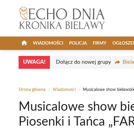
Przejdź
do
treści
WIADOMOŚCI
POLICJA
FIRMY
OGŁOSZE
UWAGA!
Dołącz do nowej grupy
Biel
Strona główna
/
Wiadomości
/
Musicalowe show bielawskie
Musicalowe show bie
Piosenki i Tańca „FAR