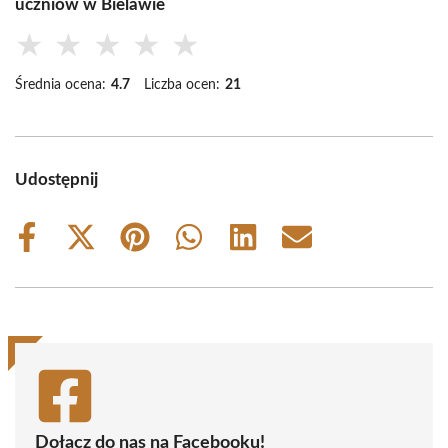
uczniów w Bielawie
★
★
★
★
★
Średnia ocena:
4.7
Liczba ocen:
21
Udostępnij
Share
Share
Share
Share
Share
Share
on
on
on
on
on
on
Facebook
X
Pinterest
WhatsApp
LinkedIn
Email
(Twitter)
Dołącz do nas na Facebooku!