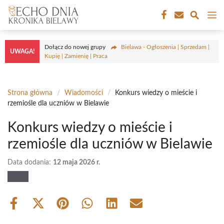
Przejdź
M
do
treści
Dołącz do nowej grupy
Bielawa - Ogłoszenia | Sprzedam |
UWAGA!
Kupię | Zamienię | Praca
Strona główna
/
Wiadomości
/
Konkurs wiedzy o mieście i
rzemiośle dla uczniów w Bielawie
Konkurs wiedzy o mieście i
rzemiośle dla uczniów w Bielawie
Data dodania:
12 maja 2026 r.
Share
Share
Share
Share
Share
Share
on
on
on
on
on
on
Facebook
X
Pinterest
WhatsApp
LinkedIn
Email