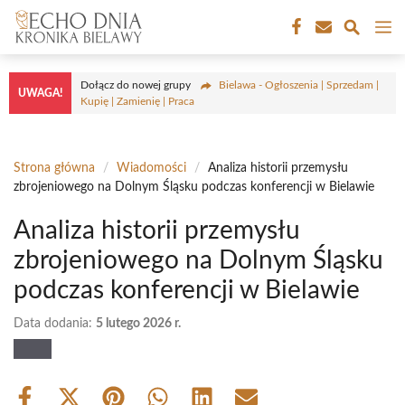
Przejdź
M
do
treści
Dołącz do nowej grupy
Bielawa - Ogłoszenia | Sprzedam |
UWAGA!
Kupię | Zamienię | Praca
Strona główna
/
Wiadomości
/
Analiza historii przemysłu
zbrojeniowego na Dolnym Śląsku podczas konferencji w Bielawie
Analiza historii przemysłu
zbrojeniowego na Dolnym Śląsku
podczas konferencji w Bielawie
Data dodania:
5 lutego 2026 r.
Share
Share
Share
Share
Share
Share