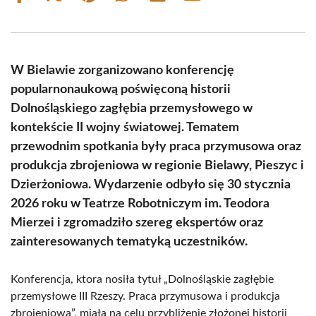
on
on
on
on
on
on
Facebook
X
Pinterest
WhatsApp
LinkedIn
Email
(Twitter)
W Bielawie zorganizowano konferencję
popularnonaukową poświęconą historii
Dolnośląskiego zagłębia przemysłowego w
kontekście II wojny światowej. Tematem
przewodnim spotkania były praca przymusowa oraz
produkcja zbrojeniowa w regionie Bielawy, Pieszyc i
Dzierżoniowa. Wydarzenie odbyło się 30 stycznia
2026 roku w Teatrze Robotniczym im. Teodora
Mierzei i zgromadziło szereg ekspertów oraz
zainteresowanych tematyką uczestników.
Konferencja, ktora nosiła tytuł „Dolnośląskie zagłębie
przemysłowe III Rzeszy. Praca przymusowa i produkcja
zbrojeniowa”, miała na celu przybliżenie złożonej historii