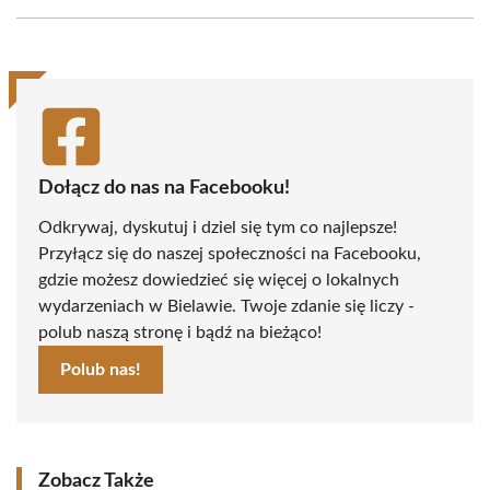
Facebook
X
Pinterest
WhatsApp
LinkedIn
Email
(Twitter)
Dołącz do nas na Facebooku!
Odkrywaj, dyskutuj i dziel się tym co najlepsze!
Przyłącz się do naszej społeczności na Facebooku,
gdzie możesz dowiedzieć się więcej o lokalnych
wydarzeniach w Bielawie. Twoje zdanie się liczy -
polub naszą stronę i bądź na bieżąco!
Polub nas!
Zobacz Także