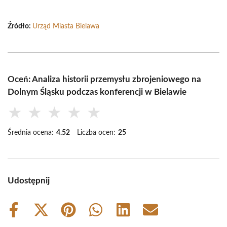
Źródło:
Urząd Miasta Bielawa
Oceń: Analiza historii przemysłu zbrojeniowego na
Dolnym Śląsku podczas konferencji w Bielawie
★
★
★
★
★
Średnia ocena:
4.52
Liczba ocen:
25
Udostępnij
Share
Share
Share
Share
Share
Share
on
on
on
on
on
on