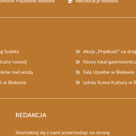
Kontroli Pojazdów Bielawa
Restauracje Bielawa
ng Sudety
Akcja „Prędkość” na dro
iczny rozwój
Nowy lokal gastronomic
ynków nad wodą
Fala Upałów w Bielawie 
 w Bielawie
Letnia Scena Kultury w 
REDAKCJA
Skontaktuj się z nami przechodząc na stronę