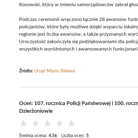
Kosowski, który w imieniu samorządowców zabrał głos
Podczas ceremonii wręczono łącznie 28 awansów funkc
policjantów, które były możliwe dzięki wsparciu loka
regionie jest liczba awansów, a także przyznanych wyró
Uroczystość zakończyła się podziękowaniami dla policj
wszystkich wyróżnionych i awansowanych funkcjonari
Źródło:
Urząd Miasta Bielawa
Oceń: 107. rocznica Policji Państwowej i 100. roc
Dzierżoniowie
★
★
★
★
★
Średnia ocena:
4.56
Liczba ocen:
5