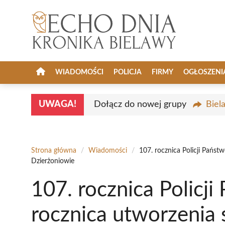
Przejdź
do
treści
WIADOMOŚCI
POLICJA
FIRMY
OGŁOSZENI
UWAGA!
Dołącz do nowej grupy
Biel
Strona główna
/
Wiadomości
/
107. rocznica Policji Państ
Dzierżoniowie
107. rocznica Policji
rocznica utworzenia