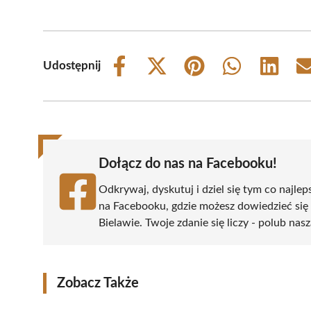
Udostępnij
Share
Share
Share
Share
Share
on
on
on
on
on
Facebook
X
Pinterest
WhatsApp
LinkedIn
(Twitter)
Dołącz do nas na Facebooku!
Odkrywaj, dyskutuj i dziel się tym co najlep
na Facebooku, gdzie możesz dowiedzieć się
Bielawie. Twoje zdanie się liczy - polub nasz
Zobacz Także