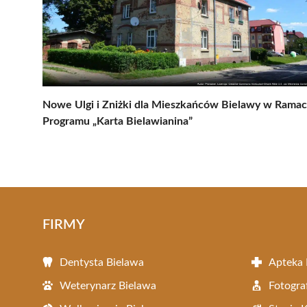
Nowe Ulgi i Zniżki dla Mieszkańców Bielawy w Rama
Programu „Karta Bielawianina”
FIRMY
Dentysta Bielawa
Apteka 
Weterynarz Bielawa
Fotogra