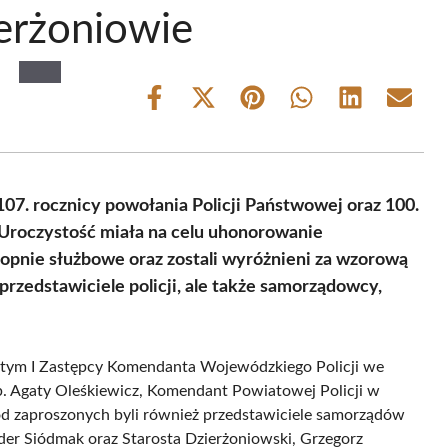
erżoniowie
Share
Share
Share
Share
Share
Share
on
on
on
on
on
on
Facebook
X
Pinterest
WhatsApp
LinkedIn
Email
(Twitter)
107. rocznicy powołania Policji Państwowej oraz 100.
 Uroczystość miała na celu uhonorowanie
topnie służbowe oraz zostali wyróżnieni za wzorową
 przedstawiciele policji, ale także samorządowcy,
 tym I Zastępcy Komendanta Wojewódzkiego Policji we
p. Agaty Oleśkiewicz, Komendant Powiatowej Policji w
ód zaproszonych byli również przedstawiciele samorządów
der Siódmak oraz Starosta Dzierżoniowski, Grzegorz