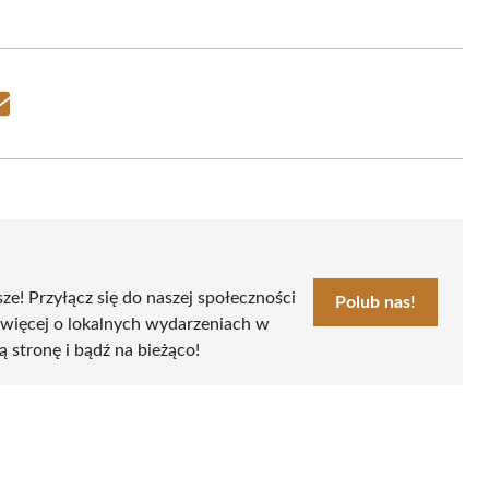
Share
on
Email
sze! Przyłącz się do naszej społeczności
Polub nas!
 więcej o lokalnych wydarzeniach w
ą stronę i bądź na bieżąco!