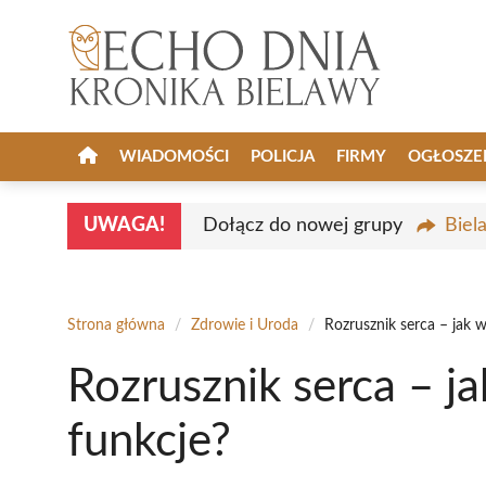
Przejdź
do
treści
WIADOMOŚCI
POLICJA
FIRMY
OGŁOSZE
UWAGA!
Dołącz do nowej grupy
Biel
Strona główna
/
Zdrowie i Uroda
/
Rozrusznik serca – jak w
Rozrusznik serca – ja
funkcje?