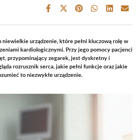
Share
Share
Share
Share
Share
Share
on
on
on
on
on
on
Facebook
X
Pinterest
WhatsApp
LinkedIn
Email
(Twitter)
o niewielkie urządzenie, które pełni kluczową rolę w
urzeniami kardiologicznymi. Przy jego pomocy pacjenci
ęt, przypominający zegarek, jest dyskretny i
da rozrusznik serca, jakie pełni funkcje oraz jakie
rozumieć to niezwykłe urządzenie.