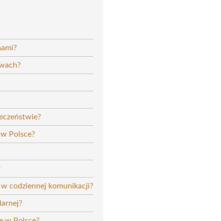
mami?
twach?
łeczeństwie?
 w Polsce?
?
w codziennej komunikacji?
larnej?
e w Polsce?