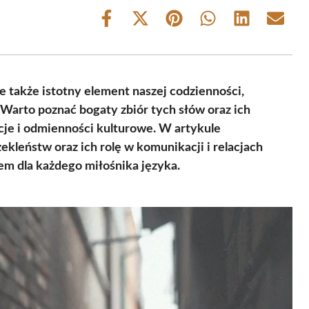
Share
Share
Share
Share
Share
Share
on
on
on
on
on
on
Facebook
X
Pinterest
WhatsApp
LinkedIn
Email
(Twitter)
le także istotny element naszej codzienności,
. Warto poznać bogaty zbiór tych słów oraz ich
ycje i odmienności kulturowe. W artykule
kleństw oraz ich rolę w komunikacji i relacjach
em dla każdego miłośnika języka.