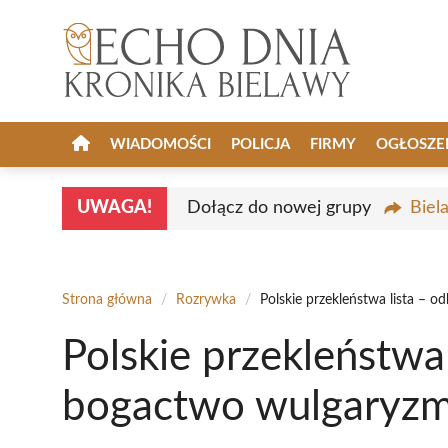
Przejdź
do
treści
WIADOMOŚCI
POLICJA
FIRMY
OGŁOSZE
UWAGA!
Dołącz do nowej grupy
Biel
Strona główna
/
Rozrywka
/
Polskie przekleństwa lista – 
Polskie przekleństwa 
bogactwo wulgaryz