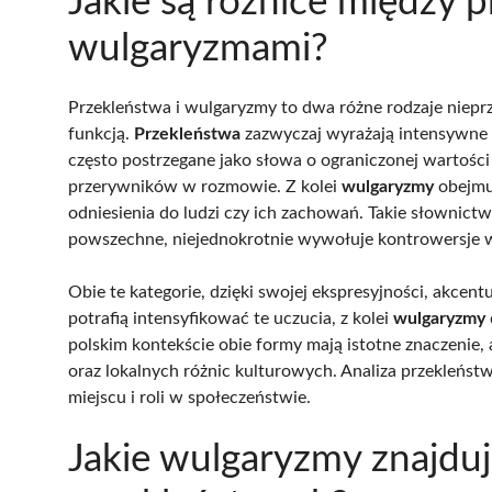
Jakie są różnice między 
wulgaryzmami?
Przekleństwa i wulgaryzmy to dwa różne rodzaje nieprz
funkcją.
Przekleństwa
zazwyczaj wyrażają intensywne em
często postrzegane jako słowa o ograniczonej wartości
przerywników w rozmowie. Z kolei
wulgaryzmy
obejmu
odniesienia do ludzi czy ich zachowań. Takie słownic
powszechne, niejednokrotnie wywołuje kontrowersje 
Obie te kategorie, dzięki swojej ekspresyjności, akce
potrafią intensyfikować te uczucia, z kolei
wulgaryzmy
polskim kontekście obie formy mają istotne znaczenie, 
oraz lokalnych różnic kulturowych. Analiza przekleńs
miejscu i roli w społeczeństwie.
Jakie wulgaryzmy znajduj