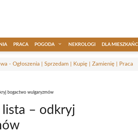
NIA
PRACA
POGODA
NEKROLOGI
DLA MIESZKAŃ
awa - Ogłoszenia | Sprzedam | Kupię | Zamienię | Praca
odkryj bogactwo wulgaryzmów
lista – odkryj
mów