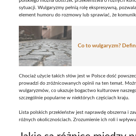
polskiego można dostrzec przekleństwa o różnych konot
sytuacji. Wulgaryzmy pełnią rolę ekspresywną, pozwa
element humoru do rozmowy lub sprawiać, że komunikac
Co to wulgaryzm? Defini
Chociaż użycie takich słów jest w Polsce dość powszech
prowadzi do zróżnicowanych opinii na ten temat. Moż
wulgaryzmów, co ukazuje bogactwo kulturowe naszego 
szczególnie popularne w niektórych częściach kraju.
Lista polskich przekleństw jest naprawdę obszerna i 
różnych okolicznościach. Zrozumienie ich roli i wpływu