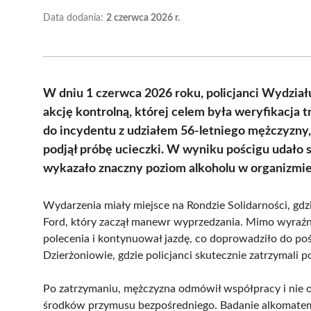
Data dodania:
2 czerwca 2026 r.
W dniu 1 czerwca 2026 roku, policjanci Wydzia
akcję kontrolną, której celem była weryfikacja 
do incydentu z udziałem 56-letniego mężczyzny, 
podjął próbę ucieczki. W wyniku pościgu udało s
wykazało znaczny poziom alkoholu w organizmie
Wydarzenia miały miejsce na Rondzie Solidarności, gdzi
Ford, który zaczął manewr wyprzedzania. Mimo wyraźn
polecenia i kontynuował jazdę, co doprowadziło do poś
Dzierżoniowie, gdzie policjanci skutecznie zatrzymali p
Po zatrzymaniu, mężczyzna odmówił współpracy i nie op
środków przymusu bezpośredniego. Badanie alkomatem