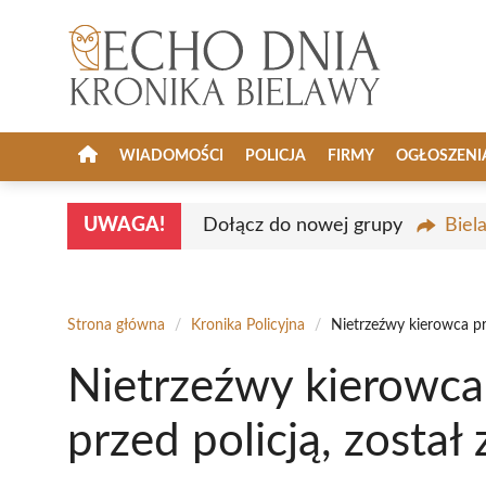
Przejdź
do
treści
WIADOMOŚCI
POLICJA
FIRMY
OGŁOSZENI
UWAGA!
Dołącz do nowej grupy
Biel
Strona główna
/
Kronika Policyjna
/
Nietrzeźwy kierowca pr
Nietrzeźwy kierowca
przed policją, został