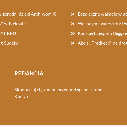
w zbrodni dzięki Archiwom X
Bezpieczne wakacje w gó
” w Bielawie
Wakacyjne Warsztaty Psz
 RAT KRU
Konscert zespołu Reggae
ng Sudety
Akcja „Prędkość” na dro
REDAKCJA
Skontaktuj się z nami przechodząc na stronę
Kontakt