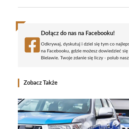
Facebook
X
Pinterest
WhatsApp
LinkedIn
(Twitter)
Dołącz do nas na Facebooku!
Odkrywaj, dyskutuj i dziel się tym co najlep
na Facebooku, gdzie możesz dowiedzieć się
Bielawie. Twoje zdanie się liczy - polub nasz
Zobacz Także