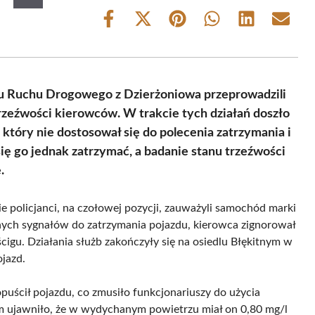
Share
Share
Share
Share
Share
Share
on
on
on
on
on
on
Facebook
X
Pinterest
WhatsApp
LinkedIn
Email
(Twitter)
łu Ruchu Drogowego z Dzierżoniowa przeprowadzili
trzeźwości kierowców. W trakcie tych działań doszło
który nie dostosował się do polecenia zatrzymania i
ię go jednak zatrzymać, a badanie stanu trzeźwości
.
e policjanci, na czołowej pozycji, zauważyli samochód marki
ych sygnałów do zatrzymania pojazdu, kierowca zignorował
cigu. Działania służb zakończyły się na osiedlu Błękitnym w
ojazd.
uścił pojazdu, co zmusiło funkcjonariuszy do użycia
 ujawniło, że w wydychanym powietrzu miał on 0,80 mg/l