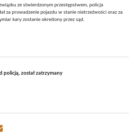
związku ze stwierdzonym przestępstwem, policja
ł za prowadzenie pojazdu w stanie nietrzeźwości oraz za
miar kary zostanie określony przez sąd.
 policją, został zatrzymany
Share
on