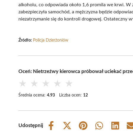
alkoholu, co odpowiada około 1,6 promila we krwi. W 
zabezpieczyła samochód, a mężczyzna będzie odpowiada
niezatrzymanie się do kontroli drogowej. Ostateczny wy
Źródło:
Policja Dzierżoniów
Oceń: Nietrzeźwy kierowca próbował uciekać przed
★
★
★
★
★
Średnia ocena:
4.93
Liczba ocen:
12
Udostępnij
Share
Share
Share
Share
Share
on
on
on
on
on