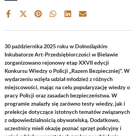
Share
Share
Share
Share
Share
Share
on
on
on
on
on
on
Facebook
X
Pinterest
WhatsApp
LinkedIn
Email
(Twitter)
30 października 2025 roku w Dolnośląskim
Inkubatorze Art-Przedsiębiorczości w Bielawie
zorganizowano rejonowy etap XXVII edycji
Konkursu Wiedzy o Policji „Razem Bezpieczniej”. W
wydarzeniu wzięła udział młodzież z różnych
miejscowości, mając na celu popularyzację wiedzy o
pracy Policji oraz zasadach bezpieczeństwa. W
programie znalazły się zarówno testy wiedzy, jak i
prelekcje dotyczące istotnych tematów związanych
z odpowiedzialnością obywatelską. Dodatkowo,
uczestnicy mieli okazję poznać sprzęt policyjny i