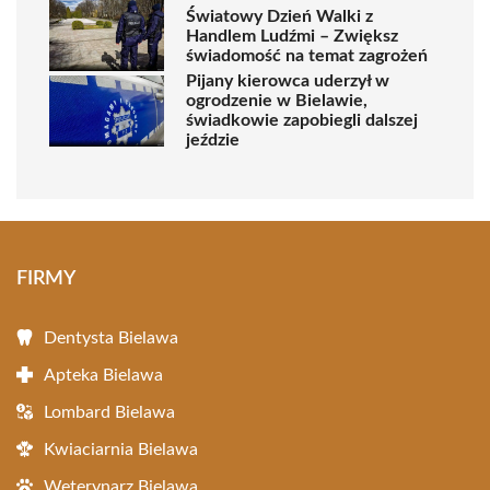
Światowy Dzień Walki z
Handlem Ludźmi – Zwiększ
świadomość na temat zagrożeń
Pijany kierowca uderzył w
ogrodzenie w Bielawie,
świadkowie zapobiegli dalszej
jeździe
FIRMY
Dentysta Bielawa
Apteka Bielawa
Lombard Bielawa
Kwiaciarnia Bielawa
Weterynarz Bielawa