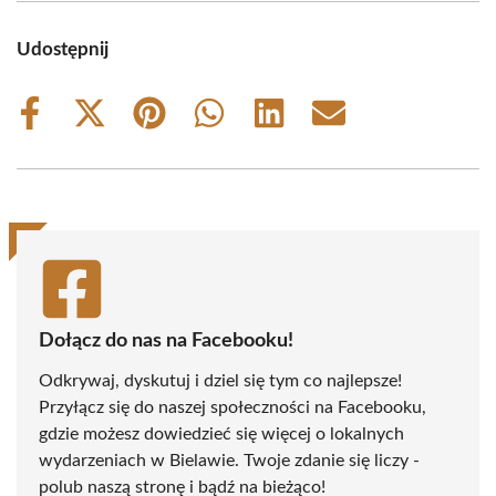
Udostępnij
Share
Share
Share
Share
Share
Share
on
on
on
on
on
on
Facebook
X
Pinterest
WhatsApp
LinkedIn
Email
(Twitter)
Dołącz do nas na Facebooku!
Odkrywaj, dyskutuj i dziel się tym co najlepsze!
Przyłącz się do naszej społeczności na Facebooku,
gdzie możesz dowiedzieć się więcej o lokalnych
wydarzeniach w Bielawie. Twoje zdanie się liczy -
polub naszą stronę i bądź na bieżąco!