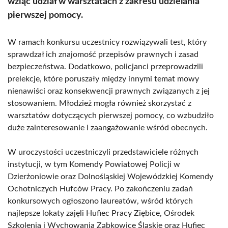
wziąć udział w warsztatach z zakresu udzielania
pierwszej pomocy.
W ramach konkursu uczestnicy rozwiązywali test, który
sprawdzał ich znajomość przepisów prawnych i zasad
bezpieczeństwa. Dodatkowo, policjanci przeprowadzili
prelekcje, które poruszały między innymi temat mowy
nienawiści oraz konsekwencji prawnych związanych z jej
stosowaniem. Młodzież mogła również skorzystać z
warsztatów dotyczących pierwszej pomocy, co wzbudziło
duże zainteresowanie i zaangażowanie wśród obecnych.
W uroczystości uczestniczyli przedstawiciele różnych
instytucji, w tym Komendy Powiatowej Policji w
Dzierżoniowie oraz Dolnośląskiej Wojewódzkiej Komendy
Ochotniczych Hufców Pracy. Po zakończeniu zadań
konkursowych ogłoszono laureatów, wśród których
najlepsze lokaty zajęli Hufiec Pracy Ziębice, Ośrodek
Szkolenia i Wychowania Ząbkowice Śląskie oraz Hufiec