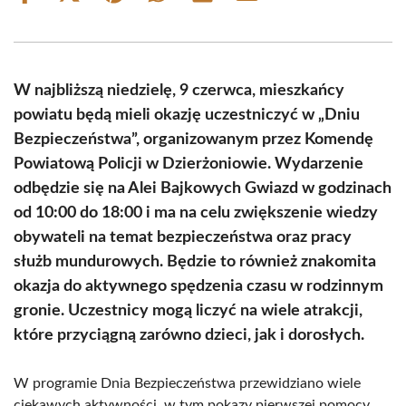
on
on
on
on
on
on
Facebook
X
Pinterest
WhatsApp
LinkedIn
Email
(Twitter)
W najbliższą niedzielę, 9 czerwca, mieszkańcy
powiatu będą mieli okazję uczestniczyć w „Dniu
Bezpieczeństwa”, organizowanym przez Komendę
Powiatową Policji w Dzierżoniowie. Wydarzenie
odbędzie się na Alei Bajkowych Gwiazd w godzinach
od 10:00 do 18:00 i ma na celu zwiększenie wiedzy
obywateli na temat bezpieczeństwa oraz pracy
służb mundurowych. Będzie to również znakomita
okazja do aktywnego spędzenia czasu w rodzinnym
gronie. Uczestnicy mogą liczyć na wiele atrakcji,
które przyciągną zarówno dzieci, jak i dorosłych.
W programie Dnia Bezpieczeństwa przewidziano wiele
ciekawych aktywności, w tym pokazy pierwszej pomocy