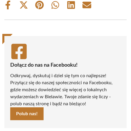
Share
Share
Share
Share
Share
Share
on
on
on
on
on
on
Facebook
X
Pinterest
WhatsApp
LinkedIn
Email
(Twitter)
Dołącz do nas na Facebooku!
Odkrywaj, dyskutuj i dziel się tym co najlepsze!
Przyłącz się do naszej społeczności na Facebooku,
gdzie możesz dowiedzieć się więcej o lokalnych
wydarzeniach w Bielawie. Twoje zdanie się liczy -
polub naszą stronę i bądź na bieżąco!
Polub nas!