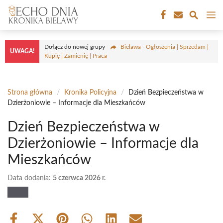
Przejdź
M
do
treści
Dołącz do nowej grupy
Bielawa - Ogłoszenia | Sprzedam |
UWAGA!
Kupię | Zamienię | Praca
Strona główna
/
Kronika Policyjna
/
Dzień Bezpieczeństwa w
Dzierżoniowie – Informacje dla Mieszkańców
Dzień Bezpieczeństwa w
Dzierżoniowie – Informacje dla
Mieszkańców
Data dodania:
5 czerwca 2026 r.
Share
Share
Share
Share
Share
Share