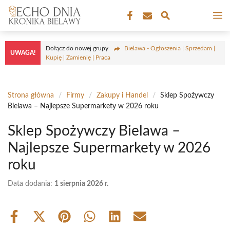
Przejdź
M
do
treści
Dołącz do nowej grupy
Bielawa - Ogłoszenia | Sprzedam |
UWAGA!
Kupię | Zamienię | Praca
Strona główna
/
Firmy
/
Zakupy i Handel
/
Sklep Spożywczy
Bielawa – Najlepsze Supermarkety w 2026 roku
Sklep Spożywczy Bielawa –
Najlepsze Supermarkety w 2026
roku
Data dodania:
1 sierpnia 2026 r.
Share
Share
Share
Share
Share
Share
on
on
on
on
on
on