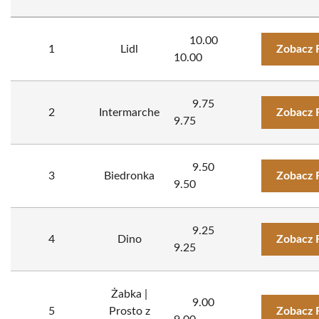
10.00
1
Lidl
Zobacz 
10.00
9.75
2
Intermarche
Zobacz 
9.75
9.50
3
Biedronka
Zobacz 
9.50
9.25
4
Dino
Zobacz 
9.25
Żabka |
9.00
5
Prosto z
Zobacz 