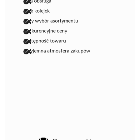
miła obsługa
brak kolejek
duży wybór asortymentu
konkurencyjne ceny
dostępność towaru
przyjemna atmosfera zakupów