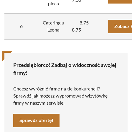
9.00
pieca
Catering u
8.75
6
Zobacz 
Leona
8.75
Przedsiębiorco! Zadbaj o widoczność swojej
firmy!
Chcesz wyróżnić firmę na tle konkurencji?
Sprawdź jak możesz wypromować wizytówkę
firmy w naszym serwisie.
Sprawdź ofertę!