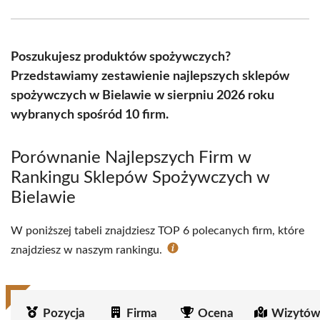
Facebook
X
Pinterest
WhatsApp
LinkedIn
Email
(Twitter)
Poszukujesz produktów spożywczych?
Przedstawiamy zestawienie najlepszych sklepów
spożywczych w Bielawie w sierpniu 2026 roku
wybranych spośród 10 firm.
Porównanie Najlepszych Firm w
Rankingu Sklepów Spożywczych w
Bielawie
W poniższej tabeli znajdziesz TOP 6 polecanych firm, które
znajdziesz w naszym rankingu.
Pozycja
Firma
Ocena
Wizytów