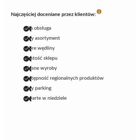
Najczęściej doceniane przez klientów:
miła obsługa
duży asortyment
dobre wędliny
czystość sklepu
własne wyroby
dostępność regionalnych produktów
duży parking
otwarte w niedziele