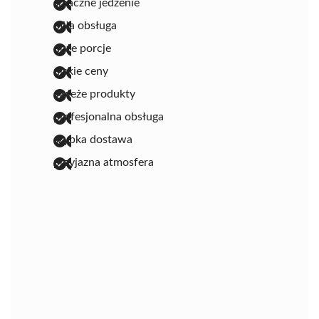
smaczne jedzenie
miła obsługa
duże porcje
niskie ceny
świeże produkty
profesjonalna obsługa
szybka dostawa
przyjazna atmosfera