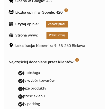
Ocena w Google:
4.3
Liczba opinii w Google:
420
Czytaj opinie:
Zobacz profil
Strona www:
Pokaż stronę
Lokalizacja:
Kopernika 9, 58-260 Bielawa
Najczęściej doceniane przez klientów:
miła obsługa
duży wybór towarów
świeże produkty
czystość sklepu
duży parking