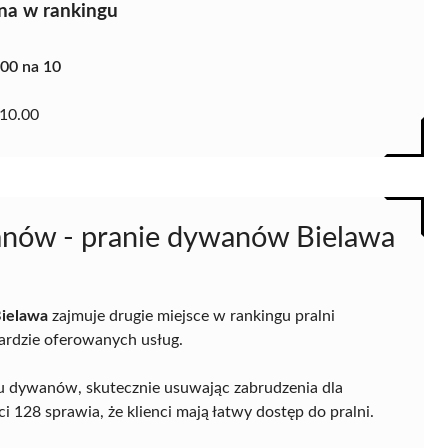
na w rankingu
.00 na 10
10.00
anów - pranie dywanów Bielawa
Bielawa
zajmuje drugie miejsce w rankingu pralni
rdzie oferowanych usług.
iu dywanów, skutecznie usuwając zabrudzenia dla
i 128 sprawia, że klienci mają łatwy dostęp do pralni.