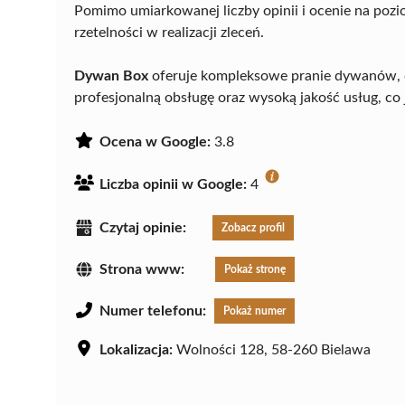
Pomimo umiarkowanej liczby opinii i ocenie na poziom
rzetelności w realizacji zleceń.
Dywan Box
oferuje kompleksowe pranie dywanów, co
profesjonalną obsługę oraz wysoką jakość usług, co 
Ocena w Google:
3.8
Liczba opinii w Google:
4
Czytaj opinie:
Zobacz profil
Strona www:
Pokaż stronę
Numer telefonu:
Pokaż numer
Lokalizacja:
Wolności 128, 58-260 Bielawa