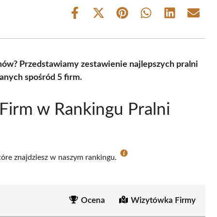
Share
Share
Share
Share
Share
Share
on
on
on
on
on
on
Facebook
X
Pinterest
WhatsApp
LinkedIn
Email
(Twitter)
nów? Przedstawiamy zestawienie najlepszych pralni
nych spośród 5 firm.
Firm w Rankingu Pralni
które znajdziesz w naszym rankingu.
Ocena
Wizytówka Firmy