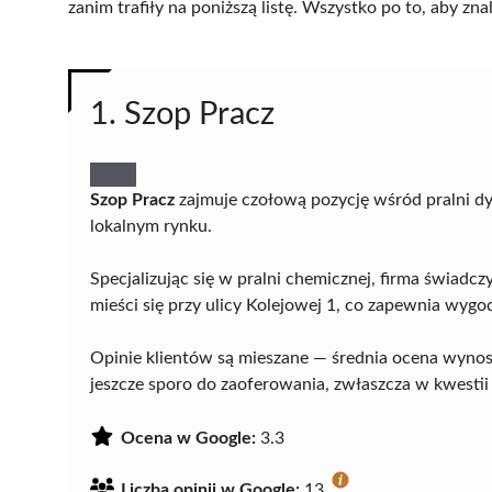
zanim trafiły na poniższą listę. Wszystko po to, aby z
1. Szop Pracz
Szop Pracz
zajmuje czołową pozycję wśród pralni dy
lokalnym rynku.
Specjalizując się w pralni chemicznej, firma świadcz
mieści się przy ulicy Kolejowej 1, co zapewnia wyg
Opinie klientów są mieszane — średnia ocena wynosi 
jeszcze sporo do zaoferowania, zwłaszcza w kwestii j
Ocena w Google:
3.3
Liczba opinii w Google:
13