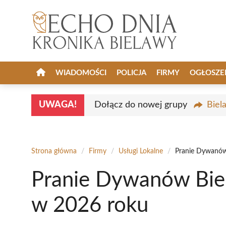
Przejdź
do
treści
WIADOMOŚCI
POLICJA
FIRMY
OGŁOSZE
UWAGA!
Dołącz do nowej grupy
Biel
Strona główna
/
Firmy
/
Usługi Lokalne
/
Pranie Dywanów
Pranie Dywanów Biel
w 2026 roku